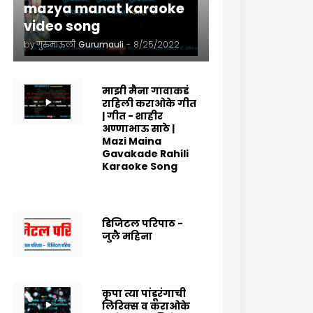
mazya manat karaoke
video song
by गुरुमाऊली
Gurumauli
-
8/25/2022
माझी मैना गावाकडं
राहिली कराओके गीत
| गीत - शाहीर
अण्णाभाऊ साठे |
Mazi Maina
Gavakade Rahili
Karaoke Song
8/25/2022
डिजिटल परिपाठ -
जुलै महिना
7/07/2025
कृपा त्या पांडूरंगाची
लिरिक्स व कराओके