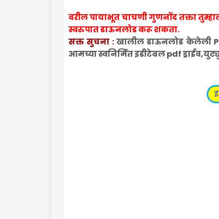
वरील पायाभूत चाचणी गुणनोंद तक्ता तुम्ह
स्वरुपात डाऊनलोड करू शकता.
सक्त सुचना :
खालील डाऊनलोड केलेली PDF त
आमच्या स्वनिर्मित इडीटेबल pdf ड्राईव,युट
इ