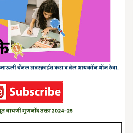
रुमाऊली चॅॅनल सबस्क्राईब करा व बेल आयकॉन ऑन ठेवा.
ाभूत चाचणी गुणनोंद तक्ता 2024-25