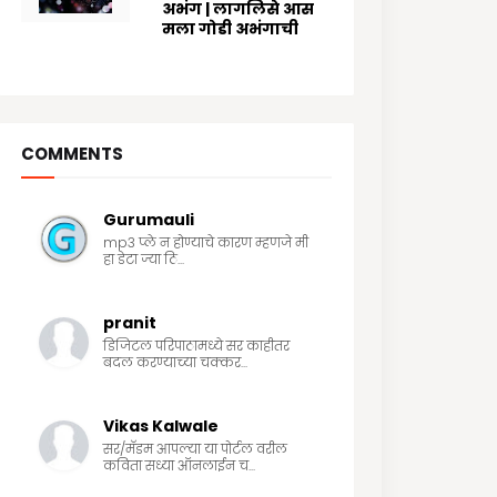
अभंग | लागलिसे आस
मला गोडी अभंगाची
8/03/2024
COMMENTS
Gurumauli
mp3 प्ले न होण्याचे कारण म्हणजे मी
हा डेटा ज्या ठि...
pranit
डिजिटल परिपाठामध्ये सर काहीतर
बदल करण्याच्या चक्कर...
Vikas Kalwale
सर/मॅडम आपल्या या पोर्टल वरील
कविता सध्या ऑनलाईन च...