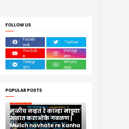
FOLLOW US
Faceb
Twitter
ook
Youtub
Instagr
e
am
Telegr
Whats
am
app
POPULAR POSTS
कराओके गीते
मुळीच नव्हतं रे कान्हा माझ्या
मनात कराओके गवळण |
Mulich navhate re kanha