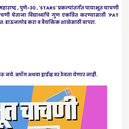
हाराष्ट्र , पुणे-३० , 'STARS' प्रकल्पांतर्गत पायाभूत चाचणी
णी घेताना विद्यार्थ्यांचे गुण एकत्रित करण्यासाठी '
PAT
आहेत. डाऊनलोड करा व वैयक्तिक शाळेसाठी वापरा.
ये. ब्लॉग अथवा ड्राईव्ह वर ठेवता येणार नाही.