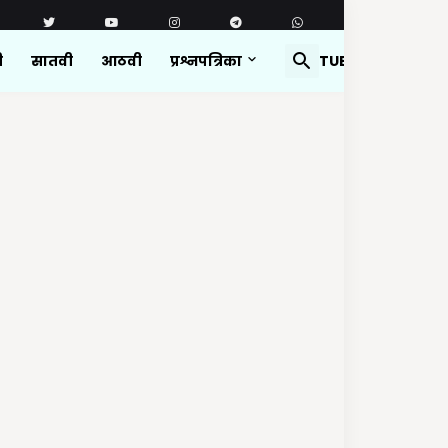
ी
सातवी
आठवी
प्रश्नपत्रिका
YOUTUBE