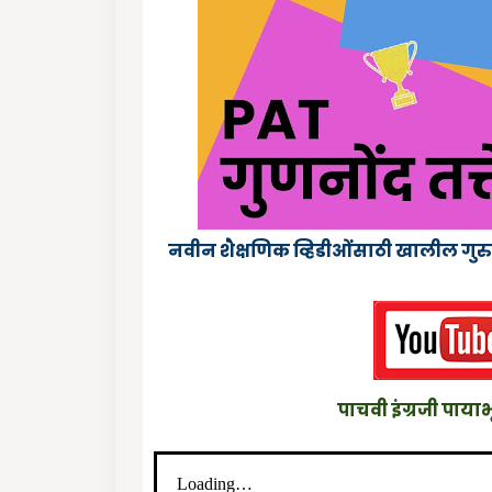
नवीन शैक्षणिक व्हिडीओंंसाठी खालील गु
पाचवी
इंग्रजी पाय