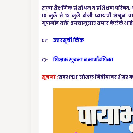
राज्य शैक्षणिक संशोधन व प्रशिक्षण परिषद, म
१० जुलै ते १२ जुलै रोजी घ्यायची असून चाच
गुणनोंद तक्ते' इयत्तानुसार तयार केलेले 
👉
उत्तरसुची लिंक
👉
शिक्षक सूचना व मार्गदर्शिका
सूचना :
सदर PDF सोशल मिडीयावर शेअर करू न