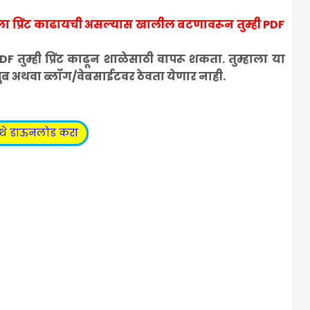
ाला प्रिंट काढायची असल्यास खालील बटणावरून तुम्ही PDF
ुम्ही प्रिंट काढून शाळेसाठी वापरू शकता. तुम्हाला या
्युब अथवा ब्लॉग/वेबसाईटवर ठेवता येणार नाही.
थे डाऊनलोड करा