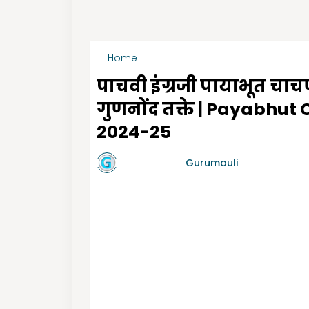
Home
PAT गुणनोंद तक्ते
पाचवी इंग्रजी पायाभूत चाच
गुणनोंद तक्ते | Payabh
2024-25
by गुरुमाऊली
Gurumauli
-
7/10/2024