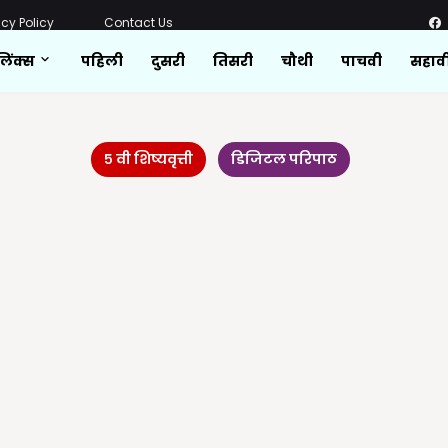
acy Policy
Contact Us
लिंक्स
पहिली
दुसरी
तिसरी
चौथी
पाचवी
सहाव
५ वी शिष्यवृत्ती
डिजिटल परिपाठ