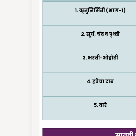
१. ॠतुनिर्मिती (भाग-१)
२.
सूर्य, चंद्र व पृथ्वी
३.
भरती-ओहोटी
४.
हवेचा दाब
५.
वारे
सातवी भ