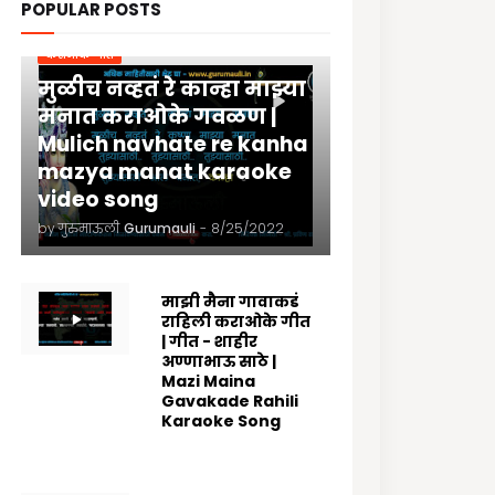
POPULAR POSTS
कराओके गीते
मुळीच नव्हतं रे कान्हा माझ्या
मनात कराओके गवळण |
Mulich navhate re kanha
mazya manat karaoke
video song
by गुरुमाऊली
Gurumauli
-
8/25/2022
माझी मैना गावाकडं
राहिली कराओके गीत
| गीत - शाहीर
अण्णाभाऊ साठे |
Mazi Maina
Gavakade Rahili
Karaoke Song
8/25/2022