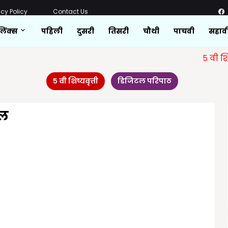
acy Policy
Contact Us
लिंक्स
पहिली
दुसरी
तिसरी
चौथी
पाचवी
सहाव
५ वी शिष्यवृत्ती
५ वी शिष्यवृत्ती
डिजिटल परिपाठ
ोल