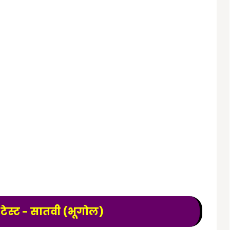
स्ट - सातवी (भूगोल)