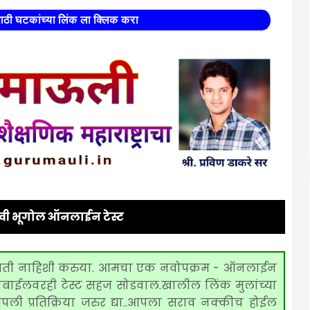
साठी घटकांच्या लिंक ला क्लिक करा
तवी भूगोल ऑनलाईन टेस्ट
 भिती नाहिशी करुया. आमचा एक नवोपक्रम - ऑनलाईन
री मोबाईलवरही टेस्ट सहज सोडवाल.खालील लिंक मुलांच्या
 प्रतिक्रिया जरुर द्या..
आपला सराव नक्कीच होईल