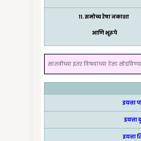
११.
समोच्च रेषा नकाशा
आणि भूरूपे
सातवीच्या इतर विषयांच्या टेस्ट सोडविण्
इयत्ता 
इयत्ता 
इयत्ता 