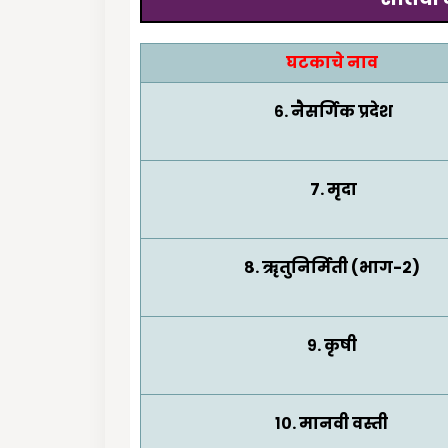
घटकाचे नाव
६
.
नैसर्गिक प्रदेश
७.
मृदा
८.
ॠतुनिर्मिती (भाग-२)
९.
कृषी
१०.
मानवी वस्ती