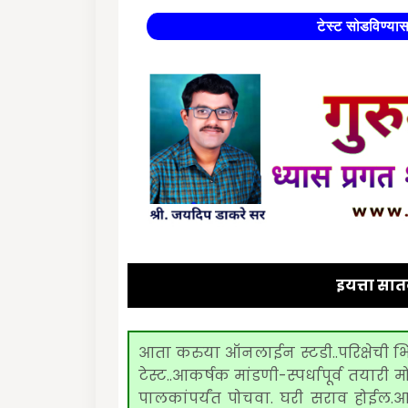
टेस्ट सोडविण्या
इयत्ता सा
आता करुया ऑनलाईन स्टडी..परिक्षेची
टेस्ट..आकर्षक मांडणी-स्पर्धापूर्व तया
पालकांपर्यंत पोचवा. घरी सराव होईल.आपली