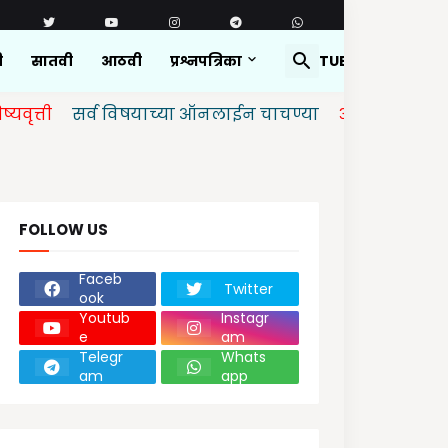
ी
सातवी
आठवी
प्रश्नपत्रिका
YOUTUBE
सर्व विषयाच्या ऑनलाईन चाचण्या
अपडेट केलेल्या आहेत.
FOLLOW US
Faceb
Twitter
ook
Youtub
Instagr
e
am
Telegr
Whats
am
app