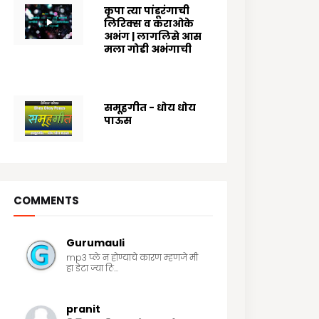
कृपा त्या पांडूरंगाची
लिरिक्स व कराओके
अभंग | लागलिसे आस
मला गोडी अभंगाची
8/03/2024
समूहगीत - धोय धोय
पाऊस
7/19/2020
COMMENTS
Gurumauli
mp3 प्ले न होण्याचे कारण म्हणजे मी
हा डेटा ज्या ठि...
pranit