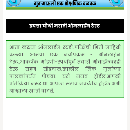
इयत्ता चौथी मराठी ऑनलाईन टेस्ट
आता करुया ऑनलाईन स्टडी..परिक्षेची भिती नाहिशी
करुया. आमचा एक नवोपक्रम - ऑनलाईन
टेस्ट..आकर्षक मांडणी-स्पर्धापूर्व तयारी मोबाईलवरही
टेस्ट सहज सोडवाल.खालील लिंक मुलांच्या
पालकांपर्यंत पोचवा. घरी सराव होईल.आपली
प्रतिक्रिया जरुर द्या..
आपला सराव नक्कीच होईल अशी
आम्हाला खात्री वाटते.