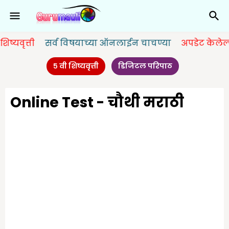
्ती
सर्व विषयाच्या ऑनलाईन चाचण्या
अपडेट केलेल्या आहे
५ वी शिष्यवृत्ती
डिजिटल परिपाठ
Online Test - चौथी मराठी