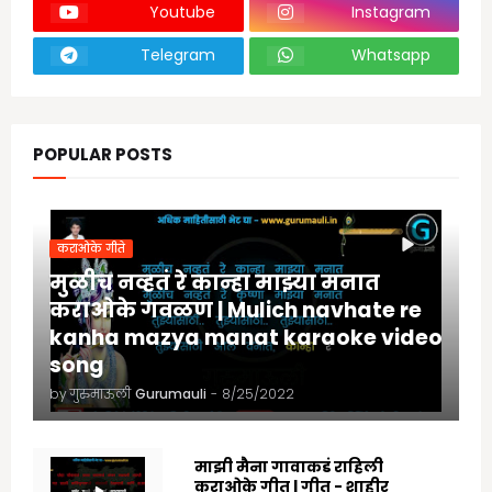
Youtube
Instagram
Telegram
Whatsapp
POPULAR POSTS
कराओके गीते
मुळीच नव्हतं रे कान्हा माझ्या मनात
कराओके गवळण | Mulich navhate re
kanha mazya manat karaoke video
song
by गुरुमाऊली
Gurumauli
-
8/25/2022
माझी मैना गावाकडं राहिली
कराओके गीत | गीत - शाहीर