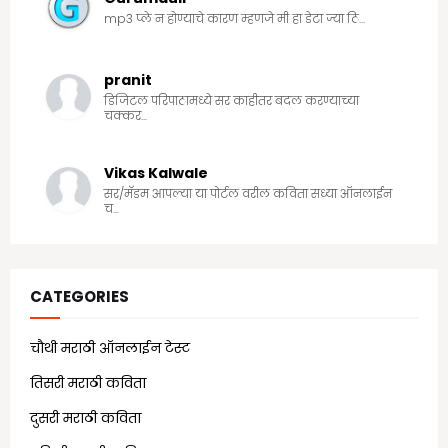
mp3 प्ले न होण्याचे कारण म्हणजे मी हा डेटा ज्या ठि...
pranit
डिजिटल परिपाठामध्ये सर काहीतर बदल करण्याच्या
चक्कर...
Vikas Kalwale
सर/मॅडम आपल्या या पोर्टल वरील कविता सध्या ऑनलाईन
च...
CATEGORIES
चौथी मराठी ऑनलाईन टेस्ट
(25)
तिसरी मराठी कविता
(13)
दुसरी मराठी कविता
(21)