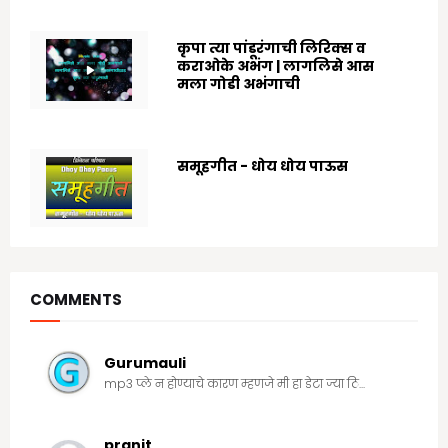
कृपा त्या पांडूरंगाची लिरिक्स व
कराओके अभंग | लागलिसे आस
मला गोडी अभंगाची
8/03/2024
समूहगीत - धोय धोय पाऊस
7/19/2020
COMMENTS
Gurumauli
mp3 प्ले न होण्याचे कारण म्हणजे मी हा डेटा ज्या ठि...
pranit