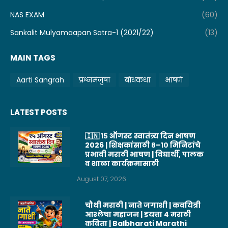
NAS EXAM
(60)
Sankalit Mulyamaapan Satra-1 (2021/22)
(13)
MAIN TAGS
Aarti Sangrah
प्रश्नमंजुषा
बोधकथा
भाषणे
LATEST POSTS
🇮🇳 १५ ऑगस्ट स्वातंत्र्य दिन भाषण
2026 | शिक्षकांसाठी ८–१० मिनिटांचे
प्रभावी मराठी भाषण | विद्यार्थी, पालक
व शाळा कार्यक्रमासाठी
August 07, 2026
चौथी मराठी | नाते जगाशी | कवयित्री
आश्लेषा महाजन | इयत्ता 4 मराठी
कविता | Balbharati Marathi