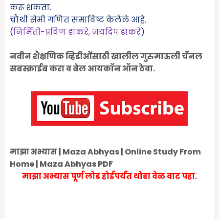
करू शकता.
चौथी सेमी गणित समाविष्ट केलेले आहे.
(
निर्मिती-प्रविण डाकरे
,
जयदिप डाकरे
)
नवीन शैक्षणिक व्हिडीओंंसाठी खालील गुरुमाऊली चॅॅनल
सबस्क्राईब करा व बेल आयकॉन ऑन ठेवा.
माझा अभ्यास | Maza Abhyas | Online Study From
Home | Maza Abhyas PDF
माझा अभ्यास पूर्ण लोड होईपर्यंत थोडा वेळ वाट पहा.