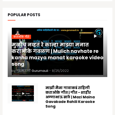
POPULAR POSTS
कराओके गीते
मुळीच नव्हतं रे कान्हा माझ्या मनात
कराओके गवळण | Mulich navhate re
kanha mazya manat karaoke video
song
by गुरुमाऊली
Gurumauli
-
8/25/2022
माझी मैना गावाकडं राहिली
कराओके गीत | गीत - शाहीर
अण्णाभाऊ साठे | Mazi Maina
Gavakade Rahili Karaoke
Song
8/25/2022