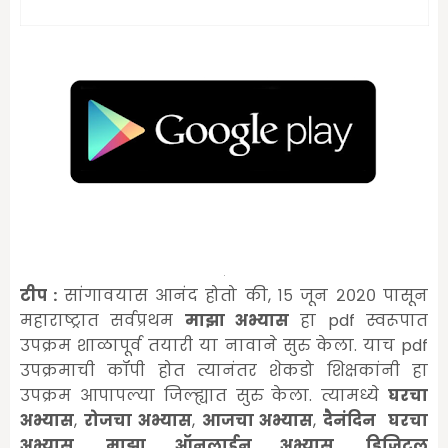
टीप :
सांगावयास आनंद होतो की, १५ जून २०२० पासून
महाराष्ट्रात सर्वप्रथम
माझा अभ्यास
हा pdf स्वरूपात
उपक्रम शाळापूर्व तयारी या नावाने सुरु केला. याच pdf
उपक्रमाची कॉपी होत त्यानंतर शेकडो शिक्षकांनी हा
उपक्रम आपापल्या जिल्ह्यात सुरु केला. त्यामध्ये
घरचा
अभ्यास
,
रोजचा अभ्यास
,
आजचा अभ्यास
,
दैनंदिन घरचा
अभ्यास
,
माझा ऑनलाईन अभ्यास
,
डिजिटल