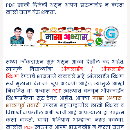
PDF खाली दिलेली असून आपण डाऊनलोड न करता
खाली सराव घेऊ शकता.
सध्या लॉकडाऊन सुरु असून शाळा देखील बंद आहेत.
त्यामुळे विद्यार्थ्यांना
ऑनलाईन / ऑफलाईन
शिक्षण
देण्याचे शासनाने कळवले आहे. ऑनलाईन शिक्षण
सर्व मुलांना देताना खूप अडचणी आहेत
,
त्यामुळे आम्ही
नियमित चा अभ्यास
PDF
स्वरुपात बनवून ऑफलाईन
शिक्षणप्रक्रिया सुरु ठेवत आहोत. आमचा
'माझा
अभ्यास-
शाळापूर्व तयारी
'
उपक्रम महाराष्ट्रातील लाखो शिक्षक व
विद्यार्थी वापरतील अशी खात्री आहे. आपल्याला हा उपक्रम
कसा वाटतो
,
याचा अभिप्राय आम्हाला जरूर कळवा.
खालील
PDF
स्वरुपात आपण
डाऊनलोड न करता सराव