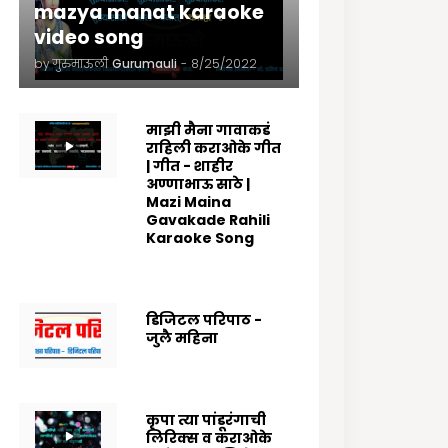
mazya manat karaoke
video song
by गुरुमाऊली
Gurumauli
-
8/25/2022
माझी मैना गावाकडं
राहिली कराओके गीत
| गीत - शाहीर
अण्णाभाऊ साठे |
Mazi Maina
Gavakade Rahili
Karaoke Song
8/25/2022
डिजिटल परिपाठ -
जुलै महिना
7/07/2025
कृपा त्या पांडूरंगाची
लिरिक्स व कराओके