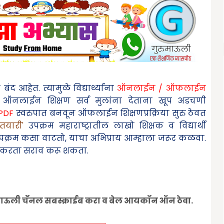
आहेत. त्यामुळे विद्यार्थ्यांना
ऑनलाईन / ऑफलाईन
. ऑनलाईन शिक्षण सर्व मुलांना देताना खूप अडचणी
PDF
स्वरुपात बनवून ऑफलाईन शिक्षणप्रक्रिया सुरु ठेवत
तयारी
'
उपक्रम महाराष्ट्रातील लाखो शिक्षक व विद्यार्थी
उपक्रम कसा वाटतो
,
याचा अभिप्राय आम्हाला जरूर कळवा.
करता सराव करू शकता.
ुमाऊली चॅॅनल सबस्क्राईब करा व बेल आयकॉन ऑन ठेवा.