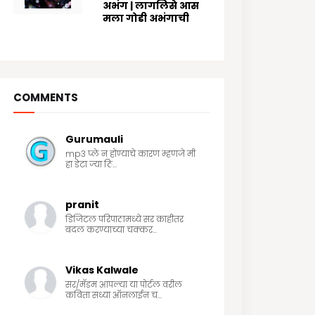
अभंग | लागलिसे आस
मला गोडी अभंगाची
8/03/2024
COMMENTS
Gurumauli
mp3 प्ले न होण्याचे कारण म्हणजे मी
हा डेटा ज्या ठि...
pranit
डिजिटल परिपाठामध्ये सर काहीतर
बदल करण्याच्या चक्कर...
Vikas Kalwale
सर/मॅडम आपल्या या पोर्टल वरील
कविता सध्या ऑनलाईन च...