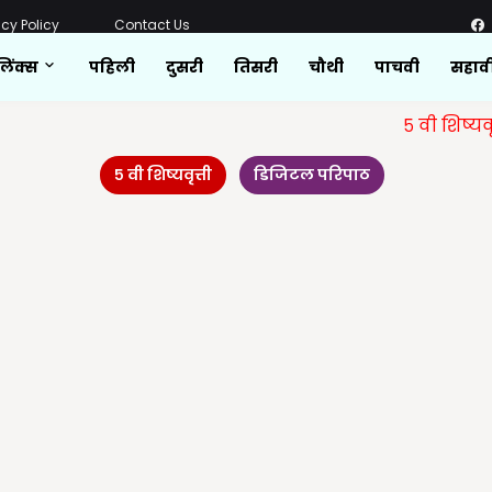
acy Policy
Contact Us
लिंक्स
पहिली
दुसरी
तिसरी
चौथी
पाचवी
सहाव
५ वी शिष्यवृत्ती
सर
५ वी शिष्यवृत्ती
डिजिटल परिपाठ