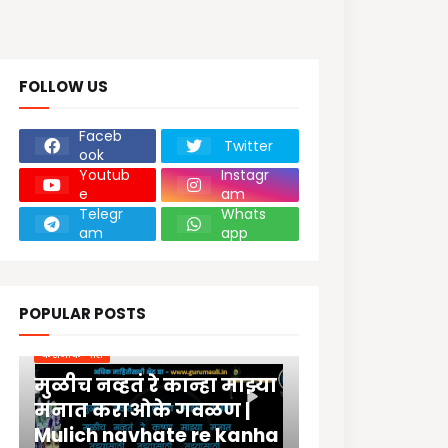
FOLLOW US
Faceb
Twitter
ook
Youtub
Instagr
e
am
Telegr
Whats
am
app
POPULAR POSTS
कराओके गीते
मुळीच नव्हतं रे कान्हा माझ्या
मनात कराओके गवळण |
Mulich navhate re kanha