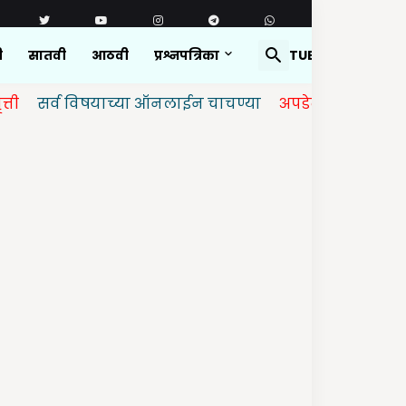
ी
सातवी
आठवी
प्रश्नपत्रिका
YOUTUBE
्व विषयाच्या ऑनलाईन चाचण्या
अपडेट केलेल्या आहेत.