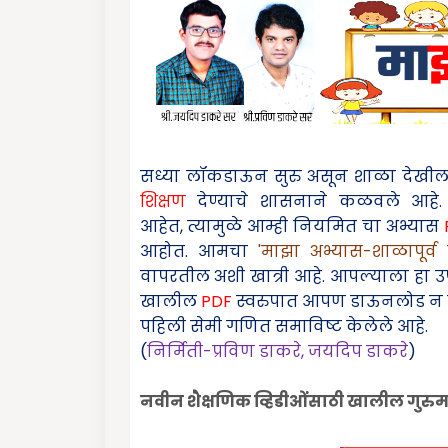
सध्या लॉकडाऊन सुरु असून शाळा देखील बंद 
शिक्षण
देण्याचे शासनाने कळवले आहे
आहेत
,
त्यामुळे आम्ही नियमित चा अभ्यास
आहोत. आमचा
'माझा
अभ्यास-शाळापूर्व 
वापरतील अशी खात्री आहे. आपल्याला हा 
खालील
PDF
स्वरुपात आपण
डाऊनलोड न 
पहिली सेमी गणित समाविष्ट केलेले आहे.
(
निर्मिती-प्रविण डाकरे
,
जयदिप डाकरे
)
नवीन शैक्षणिक व्हिडीओंंसाठी खालील गुर