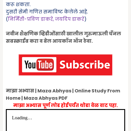
करू शकता.
दुसरी सेमी गणित समाविष्ट केलेले आहे.
(
निर्मिती-प्रविण डाकरे
,
जयदिप डाकरे
)
नवीन शैक्षणिक व्हिडीओंंसाठी खालील गुरुमाऊली चॅॅनल
सबस्क्राईब करा व बेल आयकॉन ऑन ठेवा.
माझा अभ्यास | Maza Abhyas | Online Study From
Home | Maza Abhyas PDF
माझा अभ्यास पूर्ण लोड होईपर्यंत थोडा वेळ वाट पहा.