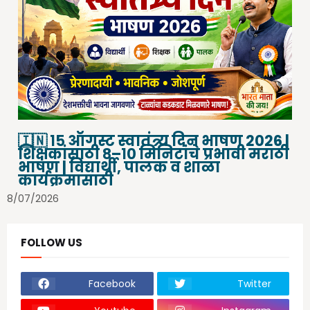
🇮🇳 १५ ऑगस्ट स्वातंत्र्य दिन भाषण 2026 |
शिक्षकांसाठी ८–१० मिनिटांचे प्रभावी मराठी
भाषण | विद्यार्थी, पालक व शाळा
कार्यक्रमासाठी
8/07/2026
FOLLOW US
Facebook
Twitter