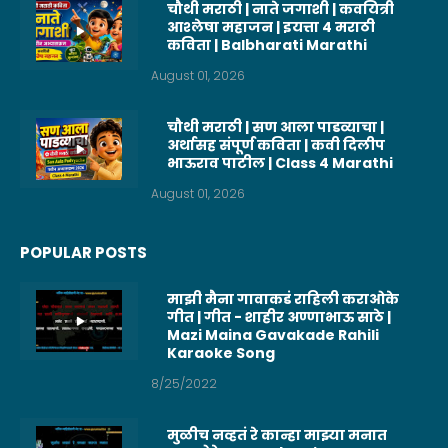
चौथी मराठी | नाते जगाशी | कवयित्री
आश्लेषा महाजन | इयत्ता 4 मराठी
कविता | Balbharati Marathi
August 01, 2026
चौथी मराठी | सण आला पाडव्याचा |
अर्थासह संपूर्ण कविता | कवी दिलीप
भाऊराव पाटील | Class 4 Marathi
August 01, 2026
POPULAR POSTS
माझी मैना गावाकडं राहिली कराओके
गीत | गीत - शाहीर अण्णाभाऊ साठे |
Mazi Maina Gavakade Rahili
Karaoke Song
8/25/2022
मुळीच नव्हतं रे कान्हा माझ्या मनात