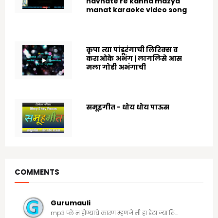
navhate re kanha mazya
manat karaoke video song
8/25/2022
कृपा त्या पांडूरंगाची लिरिक्स व
कराओके अभंग | लागलिसे आस
मला गोडी अभंगाची
8/03/2024
समूहगीत - धोय धोय पाऊस
7/19/2020
COMMENTS
Gurumauli
mp3 प्ले न होण्याचे कारण म्हणजे मी हा डेटा ज्या ठि...