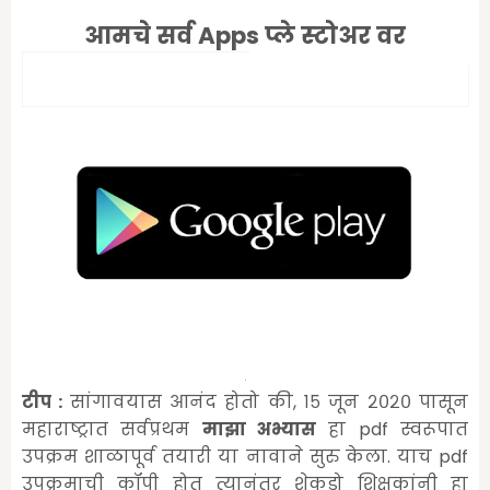
आमचे सर्व Apps प्ले स्टोअर वर
टीप :
सांगावयास आनंद होतो की, १५ जून २०२० पासून
महाराष्ट्रात सर्वप्रथम
माझा अभ्यास
हा pdf स्वरूपात
उपक्रम शाळापूर्व तयारी या नावाने सुरु केला. याच pdf
उपक्रमाची कॉपी होत त्यानंतर शेकडो शिक्षकांनी हा