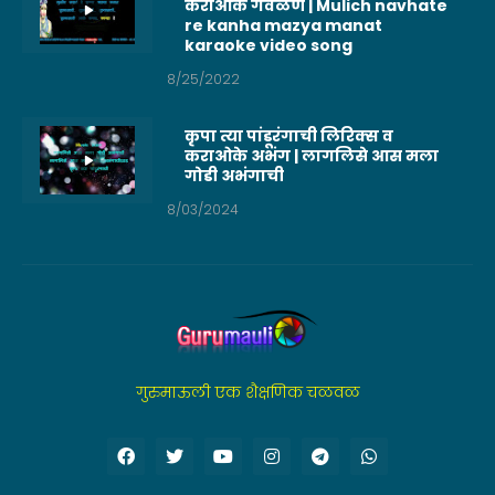
कराओके गवळण | Mulich navhate
re kanha mazya manat
karaoke video song
8/25/2022
कृपा त्या पांडूरंगाची लिरिक्स व
कराओके अभंग | लागलिसे आस मला
गोडी अभंगाची
8/03/2024
गुरुमाऊली एक शैक्षणिक चळवळ