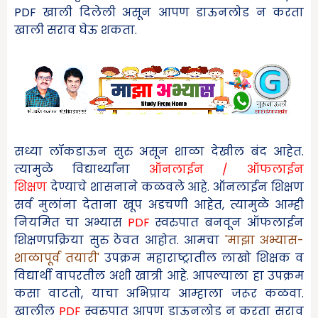
PDF खाली दिलेली असून आपण डाऊनलोड न करता
खाली सराव घेऊ शकता.
सध्या लॉकडाऊन सुरु असून शाळा देखील बंद आहेत.
त्यामुळे विद्यार्थ्यांना
ऑनलाईन / ऑफलाईन
शिक्षण
देण्याचे शासनाने कळवले आहे. ऑनलाईन शिक्षण
सर्व मुलांना देताना खूप अडचणी आहेत
,
त्यामुळे आम्ही
नियमित चा अभ्यास
PDF
स्वरुपात बनवून ऑफलाईन
शिक्षणप्रक्रिया सुरु ठेवत आहोत. आमचा
'माझा
अभ्यास-
शाळापूर्व तयारी
'
उपक्रम महाराष्ट्रातील लाखो शिक्षक व
विद्यार्थी वापरतील अशी खात्री आहे. आपल्याला हा उपक्रम
कसा वाटतो
,
याचा अभिप्राय आम्हाला जरूर कळवा.
खालील
PDF
स्वरुपात आपण
डाऊनलोड न करता सराव