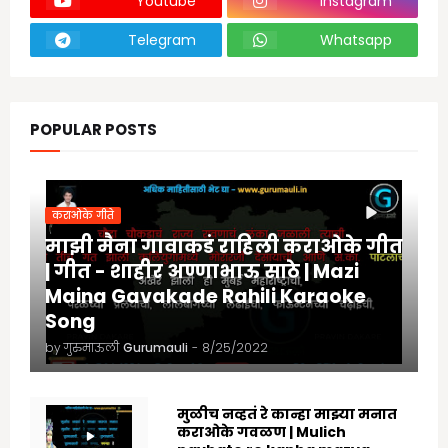
Youtube
Instagram
Telegram
Whatsapp
POPULAR POSTS
कराओके गीते
माझी मैना गावाकडं राहिली कराओके गीत
| गीत - शाहीर अण्णाभाऊ साठे | Mazi
Maina Gavakade Rahili Karaoke
Song
by गुरुमाऊली
Gurumauli
-
8/25/2022
मुळीच नव्हतं रे कान्हा माझ्या मनात
कराओके गवळण | Mulich