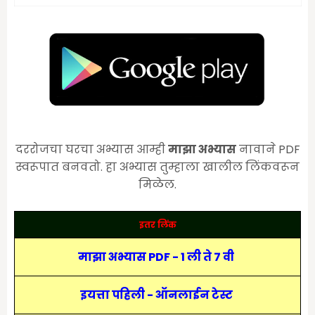
दररोजचा घरचा अभ्यास आम्ही
माझा अभ्यास
नावाने PDF
स्वरूपात बनवतो. हा अभ्यास तुम्हाला खालील लिंकवरून
मिळेल.
इतर लिंक
माझा अभ्यास PDF - 1 ली ते 7 वी
इयत्ता पहिली - ऑनलाईन टेस्ट