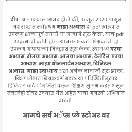
टीप :
सांगावयास आनंद होतो की, १५ जून २०२० पासून
महाराष्ट्रात सर्वप्रथम
माझा अभ्यास
हा pdf स्वरूपात
उपक्रम शाळापूर्व तयारी या नावाने सुरु केला. याच pdf
उपक्रमाची कॉपी होत त्यानंतर शेकडो शिक्षकांनी हा
उपक्रम आपापल्या जिल्ह्यात सुरु केला. त्यामध्ये
घरचा
अभ्यास
,
रोजचा अभ्यास
,
आजचा अभ्यास
,
दैनंदिन घरचा
अभ्यास
,
माझा ऑनलाईन अभ्यास
,
डिजिटल
अभ्यास
,
माझा स्वाध्याय
अशा अनेक नावांनी सुरु झाला.
शिक्षणक्षेत्रात शिक्षकवर्ग बदलत्या परिस्थितीनुसार
डिजिटल कंटेंट निर्मिती करून शिक्षण सुलभ करत असून
तंत्रस्नेही टीचर उदयास येत आहेत याचा मनस्वी अभिमान
वाटतो.
आमचे सर्व अॅप्स प्ले स्टोअर वर