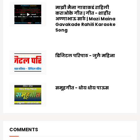
माझी मैना गावाकडं राहिली
कराओके गीत | गीत - शाहीर
अण्णाभाऊ साठे | Mazi Maina
Gavakade Rahili Karaoke
Song
8/25/2022
डिजिटल परिपाठ - जुलै महिना
7/07/2025
समूहगीत - धोय धोय पाऊस
7/19/2020
COMMENTS