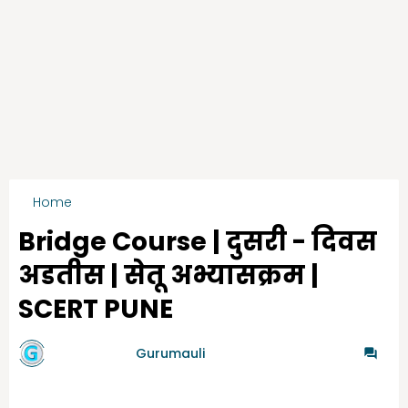
Home
सेतू अभ्यासक्रम -दुसरी
Bridge Course | दुसरी - दिवस
अडतीस | सेतू अभ्यासक्रम |
SCERT PUNE
by गुरुमाऊली
Gurumauli
-
8/05/2021
0