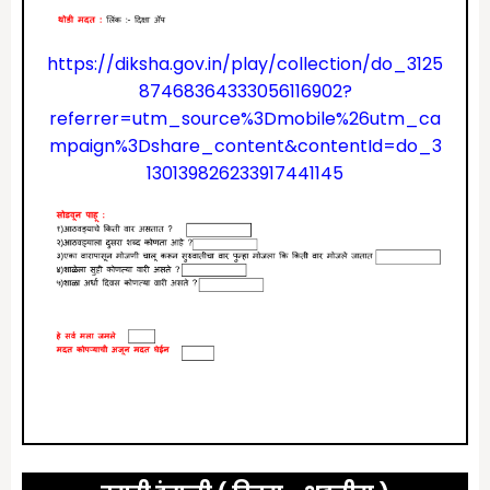
https://diksha.gov.in/play/collection/do_3125
87468364333056116902?
referrer=utm_source%3Dmobile%26utm_ca
mpaign%3Dshare_content&contentId=do_3
130139826233917441145