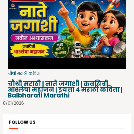
चौथी मराठी कविता
चौथी मराठी | नाते जगाशी | कवयित्री
आश्लेषा महाजन | इयत्ता 4 मराठी कविता |
Balbharati Marathi
8/01/2026
FOLLOW US