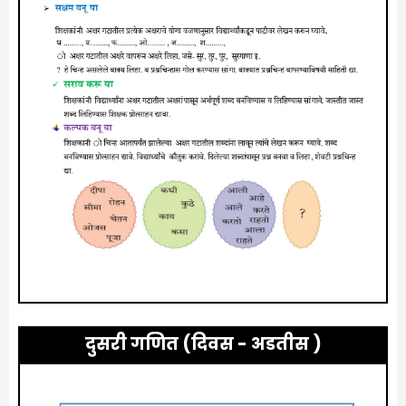
दुसरी गणित (दिवस -
अडतीस
)