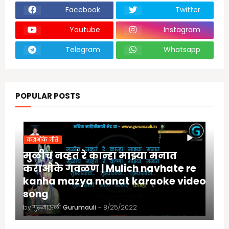
Facebook
Twitter
Youtube
Instagram
Telegram
Whatsapp
POPULAR POSTS
कराओके गीते
मुळीच नव्हतं रे कान्हा माझ्या मनात
कराओके गवळण | Mulich navhate re
kanha mazya manat karaoke video
song
by गुरुमाऊली
Gurumauli
-
8/25/2022