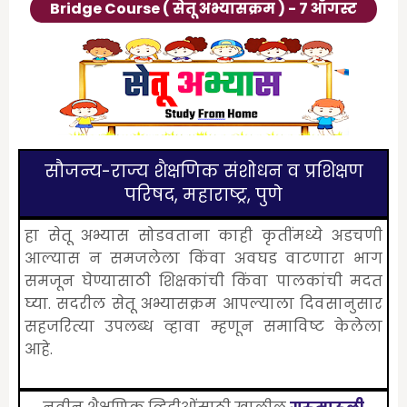
Bridge Course ( सेतू अभ्यासक्रम ) - ७ ऑगस्ट
सौजन्य-राज्य शैक्षणिक संशोधन व प्रशिक्षण
परिषद, महाराष्ट्र, पुणे
हा सेतू अभ्यास सोडवताना काही कृतींमध्ये अडचणी
आल्यास न समजलेला किंवा अवघड वाटणारा भाग
समजून घेण्यासाठी शिक्षकांची किंवा पालकांची मदत
घ्या. सदरील सेतू अभ्यासक्रम आपल्याला दिवसानुसार
सहजरित्या उपलब्ध व्हावा म्हणून समाविष्ट केलेला
आहे.