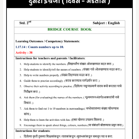
दुसरी इंग्रजी ( दिवस -
अडतीस
)