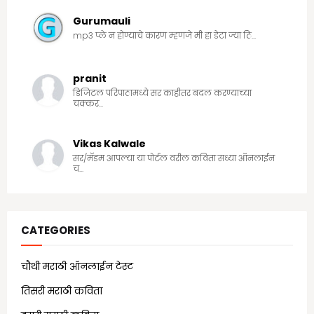
Gurumauli
mp3 प्ले न होण्याचे कारण म्हणजे मी हा डेटा ज्या ठि...
pranit
डिजिटल परिपाठामध्ये सर काहीतर बदल करण्याच्या
चक्कर...
Vikas Kalwale
सर/मॅडम आपल्या या पोर्टल वरील कविता सध्या ऑनलाईन
च...
CATEGORIES
चौथी मराठी ऑनलाईन टेस्ट
(25)
तिसरी मराठी कविता
(13)