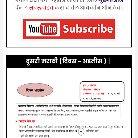
नवीन शैक्षणिक व्हिडीओंंसाठी खालील
गुरुमाऊली
चॅॅनल
सबस्क्राईब
करा व बेल आयकॉन ऑन ठेवा.
दुसरी मराठी (दिवस - अडतीस )
)