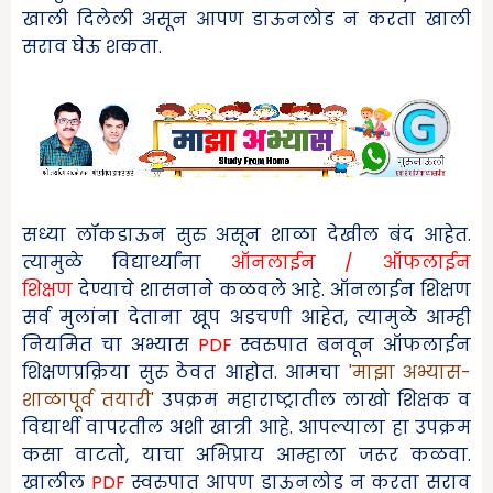
खाली दिलेली असून आपण डाऊनलोड न करता खाली
सराव घेऊ शकता.
सध्या लॉकडाऊन सुरु असून शाळा देखील बंद आहेत.
त्यामुळे विद्यार्थ्यांना
ऑनलाईन / ऑफलाईन
शिक्षण
देण्याचे शासनाने कळवले आहे. ऑनलाईन शिक्षण
सर्व मुलांना देताना खूप अडचणी आहेत
,
त्यामुळे आम्ही
नियमित चा अभ्यास
PDF
स्वरुपात बनवून ऑफलाईन
शिक्षणप्रक्रिया सुरु ठेवत आहोत. आमचा
'माझा
अभ्यास-
शाळापूर्व तयारी
'
उपक्रम महाराष्ट्रातील लाखो शिक्षक व
विद्यार्थी वापरतील अशी खात्री आहे. आपल्याला हा उपक्रम
कसा वाटतो
,
याचा अभिप्राय आम्हाला जरूर कळवा.
खालील
PDF
स्वरुपात आपण
डाऊनलोड न करता सराव