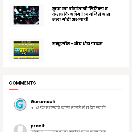
कृपा त्या पांडूरंगाची लिरिक्स व
कराओके अभंग | लागलिसे आस
मला गोडी अभंगाची
8/03/2024
समूहगीत - धोय धोय पाऊस
7/19/2020
COMMENTS
Gurumauli
mp3 प्ले न होण्याचे कारण म्हणजे मी हा डेटा ज्या ठि...
pranit
डिजिटल परिपाठामध्ये सर काहीतर बदल करण्याच्या