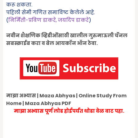
करू शकता.
पहिली सेमी गणित समाविष्ट केलेले आहे.
(
निर्मिती-प्रविण डाकरे
,
जयदिप डाकरे
)
नवीन शैक्षणिक व्हिडीओंंसाठी खालील गुरुमाऊली चॅॅनल
सबस्क्राईब करा व बेल आयकॉन ऑन ठेवा.
माझा अभ्यास | Maza Abhyas | Online Study From
Home | Maza Abhyas PDF
माझा अभ्यास पूर्ण लोड होईपर्यंत थोडा वेळ वाट पहा.