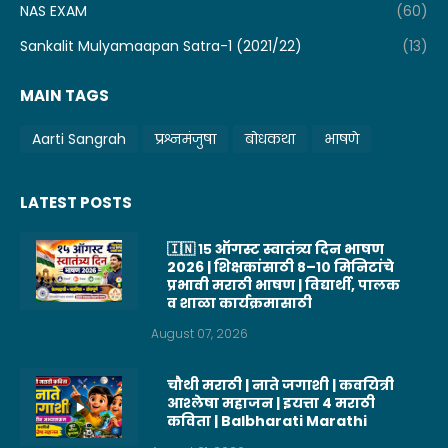
NAS EXAM
(60)
Sankalit Mulyamaapan Satra-1 (2021/22)
(13)
MAIN TAGS
Aarti Sangrah
प्रश्नमंजुषा
बोधकथा
भाषणे
LATEST POSTS
🇮🇳 १५ ऑगस्ट स्वातंत्र्य दिन भाषण
2026 | शिक्षकांसाठी ८–१० मिनिटांचे
प्रभावी मराठी भाषण | विद्यार्थी, पालक
व शाळा कार्यक्रमासाठी
August 07, 2026
चौथी मराठी | नाते जगाशी | कवयित्री
आश्लेषा महाजन | इयत्ता 4 मराठी
कविता | Balbharati Marathi