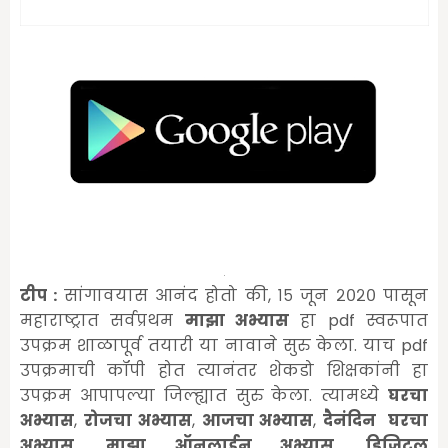
टीप :
सांगावयास आनंद होतो की, १५ जून २०२० पासून
महाराष्ट्रात सर्वप्रथम
माझा अभ्यास
हा pdf स्वरूपात
उपक्रम शाळापूर्व तयारी या नावाने सुरु केला. याच pdf
उपक्रमाची कॉपी होत त्यानंतर शेकडो शिक्षकांनी हा
उपक्रम आपापल्या जिल्ह्यात सुरु केला. त्यामध्ये
घरचा
अभ्यास
,
रोजचा अभ्यास
,
आजचा अभ्यास
,
दैनंदिन घरचा
अभ्यास
,
माझा ऑनलाईन अभ्यास
,
डिजिटल