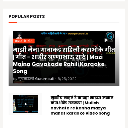
POPULAR POSTS
कराओके गीते
माझी मैना गावाकडं राहिली कराओके गीत
| गीत - शाहीर अण्णाभाऊ साठे | Mazi
Maina Gavakade Rahili Karaoke
Song
by गुरुमाऊली
Gurumauli
-
8/25/2022
मुळीच नव्हतं रे कान्हा माझ्या मनात
कराओके गवळण | Mulich
navhate re kanha mazya
manat karaoke video song
8/25/2022