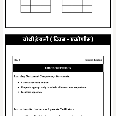
चौथी इंग्रजी ( दिवस -
एकोणीस
)