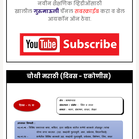
नवीन शैक्षणिक व्हिडीओंंसाठी
खालील
गुरुमाऊली
चॅॅनल
सबस्क्राईब
करा व बेल
आयकॉन ऑन ठेवा.
चौथी मराठी (दिवस -
एकोणीस
)