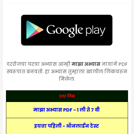
दररोजचा घरचा अभ्यास आम्ही
माझा अभ्यास
नावाने PDF
स्वरूपात बनवतो. हा अभ्यास तुम्हाला खालील लिंकवरून
मिळेल.
इतर लिंक
माझा अभ्यास PDF - 1 ली ते 7 वी
इयत्ता पहिली - ऑनलाईन टेस्ट