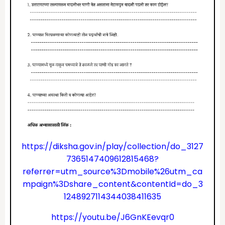
https://diksha.gov.in/play/collection/do_3127
7365147409612815468?
referrer=utm_source%3Dmobile%26utm_ca
mpaign%3Dshare_content&contentId=do_3
1248927114344038411635
https://youtu.be/J6GnKEevqr0