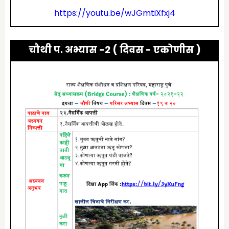
https://youtu.be/wJGmtiXfxj4
चौथी प. अभ्यास -2
( दिवस -
एकोणीस
)