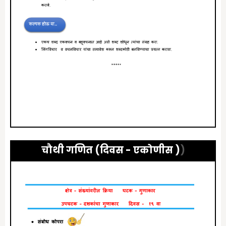
चौथी गणित (दिवस -
एकोणीस
)
)