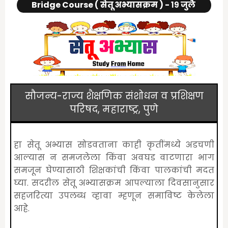
Bridge Course ( सेतू अभ्यासक्रम ) - १९ जुलै
सौजन्य-राज्य शैक्षणिक संशोधन व प्रशिक्षण
परिषद, महाराष्ट्र, पुणे
हा सेतू अभ्यास सोडवताना काही कृतींमध्ये अडचणी
आल्यास न समजलेला किंवा अवघड वाटणारा भाग
समजून घेण्यासाठी शिक्षकांची किंवा पालकांची मदत
घ्या. सदरील सेतू अभ्यासक्रम आपल्याला दिवसानुसार
सहजरित्या उपलब्ध व्हावा म्हणून समाविष्ट केलेला
आहे.