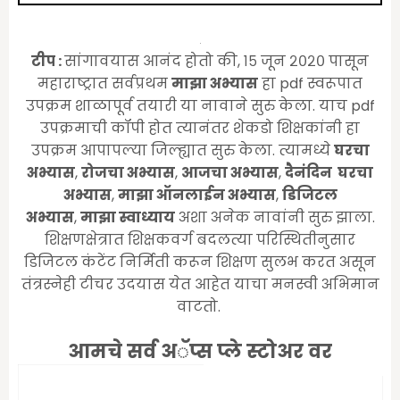
टीप :
सांगावयास आनंद होतो की, १५ जून २०२० पासून
महाराष्ट्रात सर्वप्रथम
माझा अभ्यास
हा pdf स्वरूपात
उपक्रम शाळापूर्व तयारी या नावाने सुरु केला. याच pdf
उपक्रमाची कॉपी होत त्यानंतर शेकडो शिक्षकांनी हा
उपक्रम आपापल्या जिल्ह्यात सुरु केला. त्यामध्ये
घरचा
अभ्यास
,
रोजचा अभ्यास
,
आजचा अभ्यास
,
दैनंदिन घरचा
अभ्यास
,
माझा ऑनलाईन अभ्यास
,
डिजिटल
अभ्यास
,
माझा स्वाध्याय
अशा अनेक नावांनी सुरु झाला.
शिक्षणक्षेत्रात शिक्षकवर्ग बदलत्या परिस्थितीनुसार
डिजिटल कंटेंट निर्मिती करून शिक्षण सुलभ करत असून
तंत्रस्नेही टीचर उदयास येत आहेत याचा मनस्वी अभिमान
वाटतो.
आमचे सर्व अॅप्स प्ले स्टोअर वर