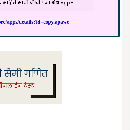
माहितीसाठी चौथी प्रज्ञाशोध App -
tore/apps/details?id=copy.apawc