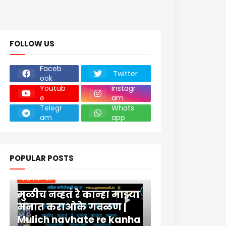
FOLLOW US
Faceb
Twitter
ook
Youtub
Instagr
e
am
Telegr
Whats
am
app
POPULAR POSTS
कराओके गीते
मुळीच नव्हतं रे कान्हा माझ्या
मनात कराओके गवळण |
Mulich navhate re kanha