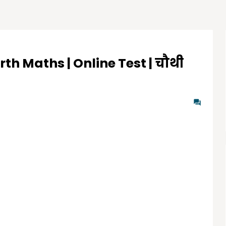
urth Maths | Online Test | चौथी
0