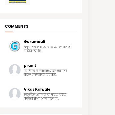
7/19/2020
COMMENTS
Gurumauli
mp3 प्ले न होण्याचे कारण म्हणजे मी
हा डेटा ज्या ठि...
pranit
डिजिटल परिपाठामध्ये सर काहीतर
बदल करण्याच्या चक्कर...
Vikas Kalwale
सर/मॅडम आपल्या या पोर्टल वरील
कविता सध्या ऑनलाईन च...