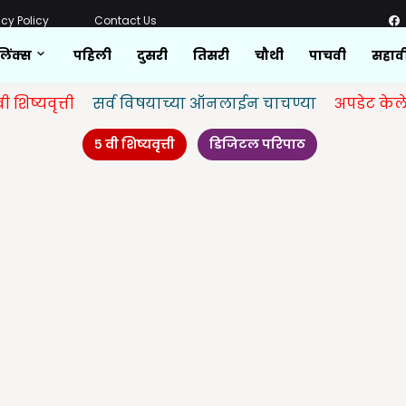
acy Policy
Contact Us
लिंक्स
पहिली
दुसरी
तिसरी
चौथी
पाचवी
सहाव
त्ती
सर्व विषयाच्या ऑनलाईन चाचण्या
अपडेट केलेल्या आह
५ वी शिष्यवृत्ती
डिजिटल परिपाठ