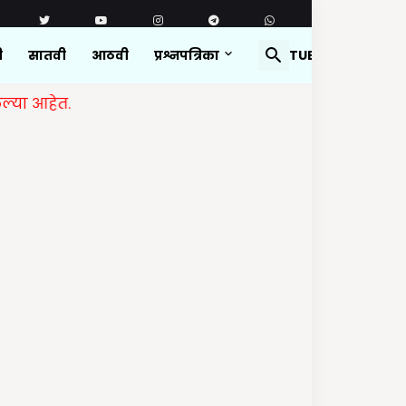
ी
सातवी
आठवी
प्रश्नपत्रिका
YOUTUBE
ेत.