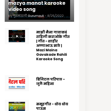
mazya manat karaoke
video song
by गुरुमाऊली
Gurumauli
-
8/25/2022
माझी मैना गावाकडं
राहिली कराओके गीत
| गीत - शाहीर
अण्णाभाऊ साठे |
Mazi Maina
Gavakade Rahili
Karaoke Song
8/25/2022
डिजिटल परिपाठ -
जुलै महिना
7/07/2025
समूहगीत - धोय धोय
पाऊस