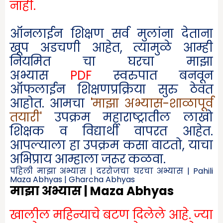
नाही.
ऑनलाईन शिक्षण सर्व मुलांना देताना
खूप अडचणी आहेत
,
त्यामुळे आम्ही
नियमित चा घरचा माझा
अभ्यास
PDF
स्वरुपात बनवून
ऑफलाईन शिक्षणप्रक्रिया सुरु ठेवत
आहोत. आमचा
'माझा
अभ्यास-शाळापूर्व
तयारी
'
उपक्रम महाराष्ट्रातील लाखो
शिक्षक व विद्यार्थी वापरत आहेत.
आपल्याला हा उपक्रम कसा वाटतो
,
याचा
अभिप्राय आम्हाला जरूर कळवा.
पहिली माझा अभ्यास | दररोजचा घरचा अभ्यास | Pahili
Maza Abhyas | Gharcha Abhyas
माझा अभ्यास | Maza Abhyas
खालील महिन्याचे बटण दिलेले आहे. ज्या