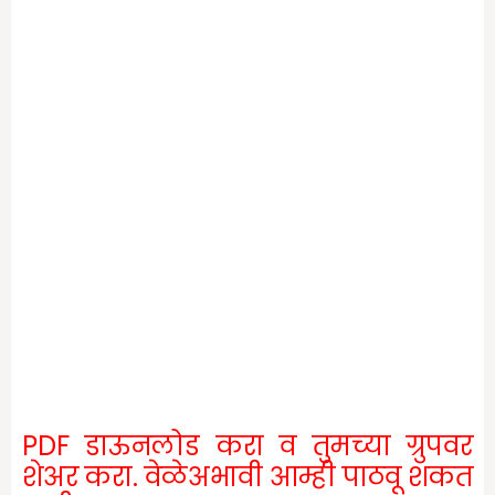
PDF डाऊनलोड करा व तुमच्या ग्रुपवर
शेअर करा. वेळेअभावी आम्ही पाठवू शकत