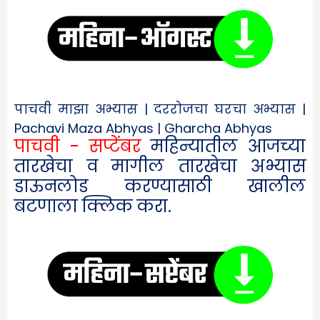
पाचवी माझा अभ्यास | दररोजचा घरचा अभ्यास |
Pachavi Maza Abhyas | Gharcha Abhyas
पाचवी - सप्टेंबर
महिन्यातील आजच्या
तारखेचा व मागील तारखेचा अभ्यास
डाऊनलोड करण्यासाठी खालील
बटणाला क्लिक करा.