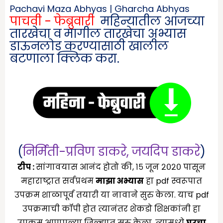
Pachavi Maza Abhyas | Gharcha Abhyas
पाचवी - फेब्रुवारी
महिन्यातील आजच्या
तारखेचा व मागील तारखेचा अभ्यास
डाऊनलोड करण्यासाठी खालील
बटणाला क्लिक करा.
(
निर्मिती-प्रविण डाकरे
,
जयदिप डाकरे
)
टीप :
सांगावयास आनंद होतो की, १५ जून २०२० पासून
महाराष्ट्रात सर्वप्रथम
माझा अभ्यास
हा pdf स्वरूपात
उपक्रम शाळापूर्व तयारी या नावाने सुरु केला. याच pdf
उपक्रमाची कॉपी होत त्यानंतर शेकडो शिक्षकांनी हा
उपक्रम आपापल्या जिल्ह्यात सुरु केला. त्यामध्ये
घरचा