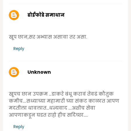
डोईफोडे समाधान
Sunday, June 21, 2020 10:33:00 AM
खूप छान,सर अभ्यास असावा तर असा.
Reply
Unknown
Monday, June 22, 2020 12:22:00 PM
खूपच छान उपक्रम ...डाकरे बंधू करावं तेवढं कौतुक
कमीच....सध्याच्या महामारी च्या संकट काळात आपण
मदतीला धावलात...धन्यवाद ....अशीच सेवा
आपणाकडून घडत राहो हीच सदिच्छा.....
Reply