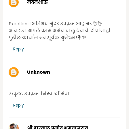
मदनभाऊ
Tuesday, June 23, 2020 9:44:00 PM
Excellent! अतिशय सुंदर उपक्रम आहे सर.👌👌
आवडला आपले काम असेच चालू ठेवावे. दोघांनाही
पुढील कार्यास मनःपूर्वक शुभेच्छा!💐💐
Reply
Unknown
Wednesday, June 24, 2020 8:31:00 AM
उत्कृष्ट उपक्रम. निस्वार्थी सेवा.
Reply
श्री.हारकळ प्रमोद भगवानराव