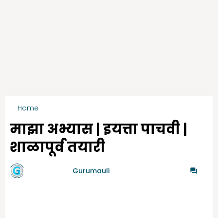
Home
Gurumauli
माझा अभ्यास | इयत्ता पाचवी |
शाळापूर्व तयारी
by गुरुमाऊली
Gurumauli
-
6/15/2020
46