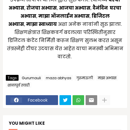
अभ्यास
,
रोजचा अभ्यास
,
आजचा अभ्यास
,
दैनंदिन घरचा
अभ्यास
,
माझा ऑनलाईन अभ्यास
,
डिजिटल
अभ्यास
,
माझा स्वाध्याय
अशा अनेक नावांनी सुरु झाला.
शिक्षणक्षेत्रात शिक्षकवर्ग बदलत्या परिस्थितीनुसार
डिजिटल कंटेंट निर्मिती करून शिक्षण सुलभ करत असून
तंत्रस्नेही टीचर उदयास येत आहेत याचा मनस्वी अभिमान
वाटतो.
Tags
Gurumauli
maza abhyas
गुरुमाऊली
माझा अभ्यास
शाळापूर्व तयारी
Facebook
YOU MIGHT LIKE