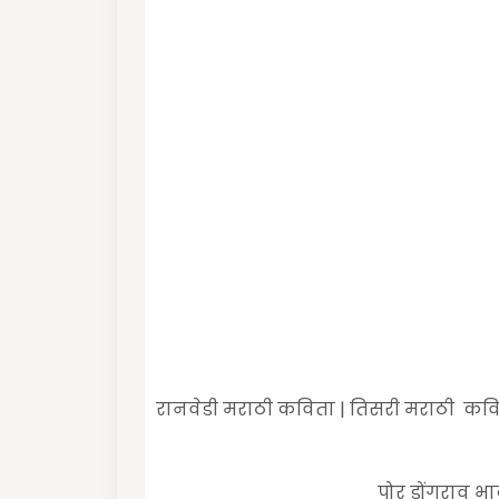
रानवेडी मराठी कविता | तिसरी मराठी कवित
पोर डोंगराव भ