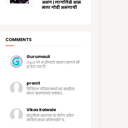
अभंग | लागलिसे आस
मला गोडी अभंगाची
8/03/2024
COMMENTS
Gurumauli
mp3 प्ले न होण्याचे कारण म्हणजे मी
हा डेटा ज्या ठि...
pranit
डिजिटल परिपाठामध्ये सर काहीतर
बदल करण्याच्या चक्कर...
Vikas Kalwale
सर/मॅडम आपल्या या पोर्टल वरील
कविता सध्या ऑनलाईन च...