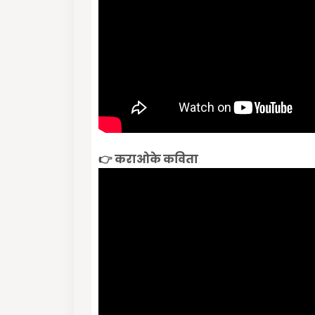
👉 कराओके कविता