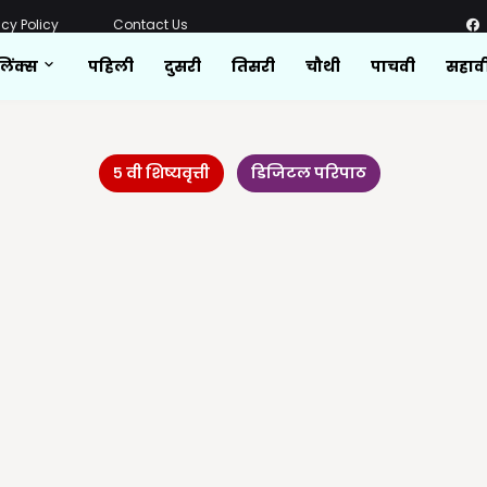
acy Policy
Contact Us
लिंक्स
पहिली
दुसरी
तिसरी
चौथी
पाचवी
सहाव
५ वी शिष्यवृत्ती
डिजिटल परिपाठ