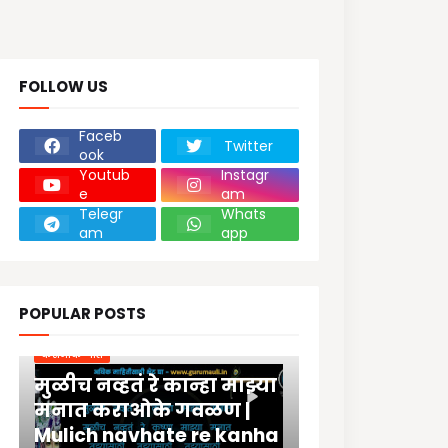
FOLLOW US
Faceb
Twitter
ook
Youtub
Instagr
e
am
Telegr
Whats
am
app
POPULAR POSTS
कराओके गीते
मुळीच नव्हतं रे कान्हा माझ्या
मनात कराओके गवळण |
Mulich navhate re kanha