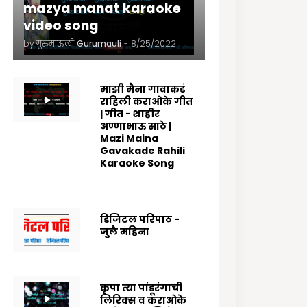
mazya manat karaoke
video song
by गुरुमाऊली
Gurumauli
-
8/25/2022
माझी मैना गावाकडं
राहिली कराओके गीत
| गीत - शाहीर
अण्णाभाऊ साठे |
Mazi Maina
Gavakade Rahili
Karaoke Song
8/25/2022
डिजिटल परिपाठ -
जुलै महिना
7/07/2025
कृपा त्या पांडूरंगाची
लिरिक्स व कराओके