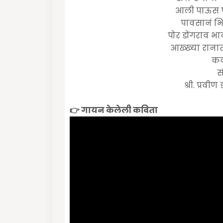
आली पाऊस प
पावसानं भ
पोर डोंगराव भा
आख्ख्या रानात
कव
स
श्री. प्रवी
👉 गायन केलेली कविता