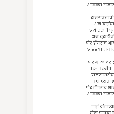
आख्ख्या रानात
रानगवताची फ
अन् चाईच
अहो टंटणी फु
अन् बुरांडी
पोर डोंगराव भा
आख्ख्या रानात
पोर माळावर ख
वड-पारंबीचा
पानसाबरीचं 
अहो हसता 
पोर डोंगराव भा
आख्ख्या रानात
गाई दांडाच्य
ढोल ढगांचा 