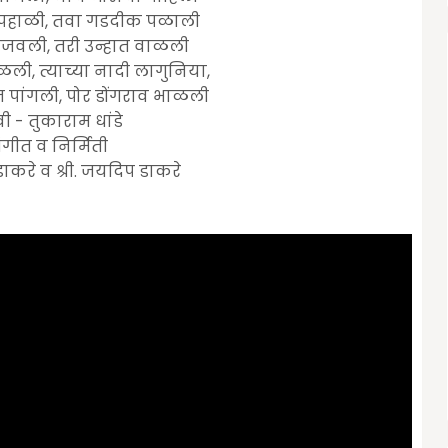
हाळी, तवा गडदीक पळाली
िजवली, तरी उन्हात वाळली
ळली, त्याच्या नादी लागुनिया,
 पांगली, पोर डोंगराव भाळली
ी - तुकाराम धांडे
ंगीत व निर्मिती
ण डाकरे व श्री. जयदिप डाकरे