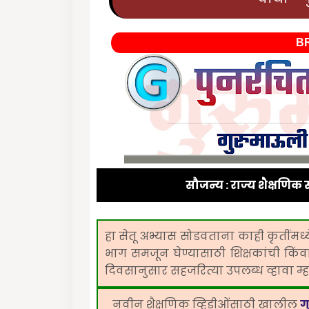
B
सौजन्य : राज्य शैक्षणिक स
हा सेतू अभ्यास सोडवताना काही कृतीं
भाग समजून घेण्यासाठी शिक्षकांची किं
दिवसानुसार सहजरित्या उपलब्ध व्हावा म्
नवीन शैक्षणिक व्हिडीओंंसाठी खालील
ग