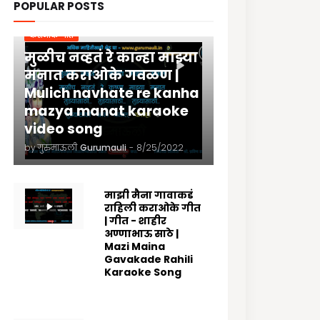
POPULAR POSTS
कराओके गीते
मुळीच नव्हतं रे कान्हा माझ्या
मनात कराओके गवळण |
Mulich navhate re kanha
mazya manat karaoke
video song
by गुरुमाऊली
Gurumauli
-
8/25/2022
माझी मैना गावाकडं
राहिली कराओके गीत
| गीत - शाहीर
अण्णाभाऊ साठे |
Mazi Maina
Gavakade Rahili
Karaoke Song
8/25/2022