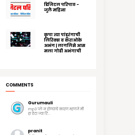
डिजिटल परिपाठ -
जुलै महिना
7/07/2025
कृपा त्या पांडूरंगाची
लिरिक्स व कराओके
अभंग | लागलिसे आस
मला गोडी अभंगाची
8/03/2024
COMMENTS
Gurumauli
mp3 प्ले न होण्याचे कारण म्हणजे मी
हा डेटा ज्या ठि...
pranit