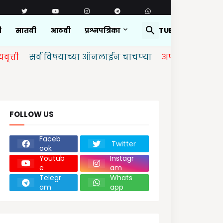
ी
सातवी
आठवी
प्रश्नपत्रिका
YOUTUBE
र्व विषयाच्या ऑनलाईन चाचण्या
अपडेट केलेल्या आहेत.
FOLLOW US
Faceb
Twitter
ook
Youtub
Instagr
e
am
Telegr
Whats
am
app