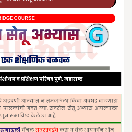
RIDGE COURSE
ंशोधन व प्रशिक्षण परिषद पुणे, महाराष्ट्र
मध्ये अडचणी आल्यास न समजलेला किंवा अवघड वाटणारा
वा पालकांची मदत घ्या. सदरील सेतू अभ्यास आपल्याला
हणून समाविष्ट केलेला आहे.
ुरुमाऊली
चॅॅनल
सबस्क्राईब
करा व बेल आयकॉन ऑन