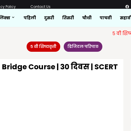
acy Policy
Contact Us
लिंक्स
पहिली
दुसरी
तिसरी
चौथी
पाचवी
सहाव
५ वी शिष्यवृत्ती
स
५ वी शिष्यवृत्ती
डिजिटल परिपाठ
 | Bridge Course | 30 दिवस | SCERT