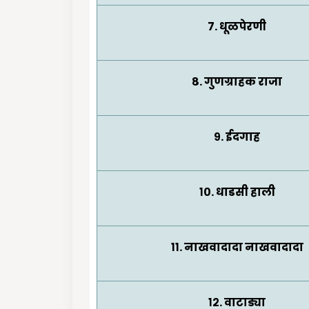
७. धूळपेरणी
८. गुणग्राहक राजा
९. ईदगाह
१०. धाडसी हाली
११. नाखवादादा नाखवादादा
१२. वाटाड्या