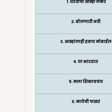
१. धरतीची आम्ही लेकरं
२. बोलणारी नदी
३. आम्हांलाही हवाय मोबाईल
४. या भारतात
५. मला शिकायचंय
६. मायेची पाखरं