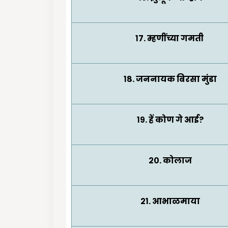
१७. म्हणींच्या गमती
१८. जननायक बिरसा मुंडा
१९. हें कोण गे आई?
२०. कोलाज
२१. आभाळमाया