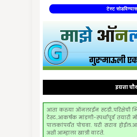
टेस्ट सोडविण्या
इयत्ता च
आता करुया ऑनलाईन स्टडी..परिक्षेची
टेस्ट..आकर्षक मांडणी-स्पर्धापूर्व तया
पालकांपर्यंत पोचवा. घरी सराव होईल.आपली
अशी आम्हाला खात्री वाटते.