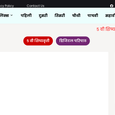
acy Policy
Contact Us
लिंक्स
पहिली
दुसरी
तिसरी
चौथी
पाचवी
सहाव
५ वी शिष्यवृत्ती
स
५ वी शिष्यवृत्ती
डिजिटल परिपाठ