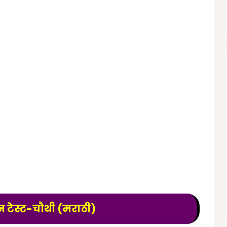
टेस्ट-चौथी (मराठी)