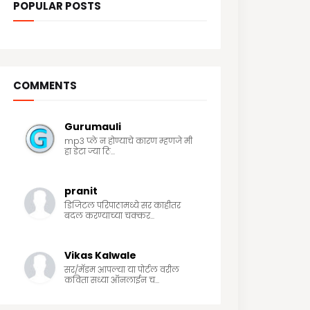
POPULAR POSTS
COMMENTS
Gurumauli
mp3 प्ले न होण्याचे कारण म्हणजे मी
हा डेटा ज्या ठि...
pranit
डिजिटल परिपाठामध्ये सर काहीतर
बदल करण्याच्या चक्कर...
Vikas Kalwale
सर/मॅडम आपल्या या पोर्टल वरील
कविता सध्या ऑनलाईन च...