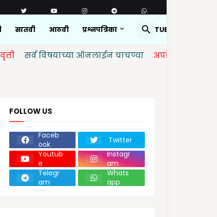
ी
सातवी
आठवी
प्रश्नपत्रिका
YOUTUBE
र्व विषयाच्या ऑनलाईन चाचण्या
अपडेट केलेल्या आहेत.
FOLLOW US
Faceb
Twitter
ook
Youtub
Instagr
e
am
Telegr
Whats
am
app