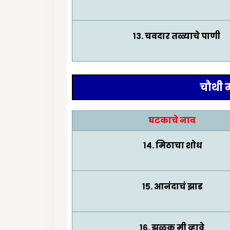
१३. चवदार तळ्याचे पाणी
चौथी म
घटकाचे नाव
१४. मिठाचा शोध
१५. आनंदाचं झाड
१६. झुळूक मी व्हावे