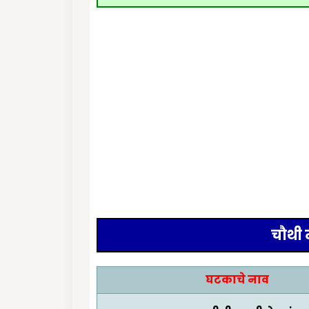
चौथी 
घटकाचे नाव