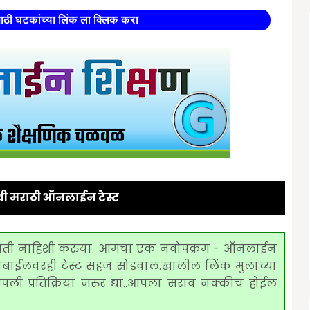
साठी घटकांच्या लिंक ला क्लिक करा
ौथी मराठी ऑनलाईन टेस्ट
 भिती नाहिशी करुया. आमचा एक नवोपक्रम - ऑनलाईन
री मोबाईलवरही टेस्ट सहज सोडवाल.खालील लिंक मुलांच्या
 प्रतिक्रिया जरुर द्या..
आपला सराव नक्कीच होईल