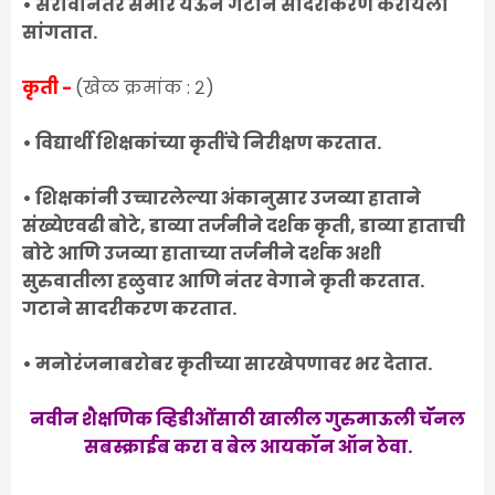
• सरावानंतर समोर येऊन गटाने सादरीकरण करायला
सांगतात.
कृती -
(
खेळ क्रमांक : २)
• विद्यार्थी शिक्षकांच्या कृतींचे निरीक्षण करतात.
• शिक्षकांनी उच्चारलेल्या अंकानुसार उजव्या हाताने
संख्येएवढी बोटे, डाव्या तर्जनीने दर्शक कृती, डाव्या हाताची
बोटे आणि उजव्या हाताच्या तर्जनीने दर्शक अशी
सुरुवातीला हळुवार आणि नंतर वेगाने कृती करतात.
गटाने सादरीकरण करतात.
• मनोरंजनाबरोबर कृतीच्या सारखेपणावर भर देतात.
नवीन शैक्षणिक व्हिडीओंंसाठी खालील गुरुमाऊली चॅॅनल
सबस्क्राईब करा व बेल आयकॉन ऑन ठेवा.