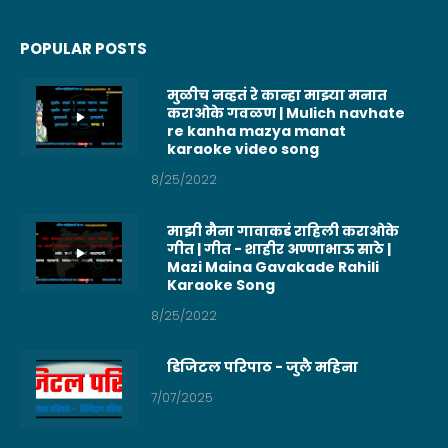
POPULAR POSTS
मुळीच नव्हतं रे कान्हा माझ्या मनात
कराओके गवळण | Mulich navhate
re kanha mazya manat
karaoke video song
8/25/2022
माझी मैना गावाकडं राहिली कराओके
गीत | गीत - शाहीर अण्णाभाऊ साठे |
Mazi Maina Gavakade Rahili
Karaoke Song
8/25/2022
डिजिटल परिपाठ - जुलै महिना
7/07/2025