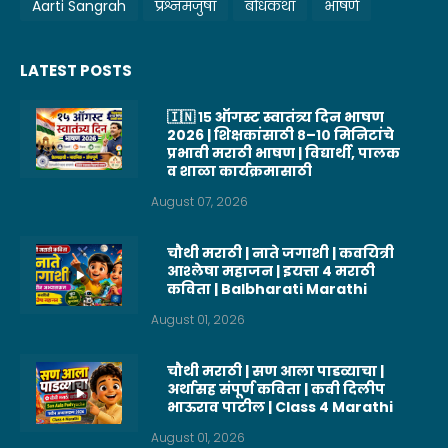
Aarti Sangrah
प्रश्नमंजुषा
बोधकथा
भाषणे
LATEST POSTS
🇮🇳 १५ ऑगस्ट स्वातंत्र्य दिन भाषण
2026 | शिक्षकांसाठी ८–१० मिनिटांचे
प्रभावी मराठी भाषण | विद्यार्थी, पालक
व शाळा कार्यक्रमासाठी
August 07, 2026
चौथी मराठी | नाते जगाशी | कवयित्री
आश्लेषा महाजन | इयत्ता 4 मराठी
कविता | Balbharati Marathi
August 01, 2026
चौथी मराठी | सण आला पाडव्याचा |
अर्थासह संपूर्ण कविता | कवी दिलीप
भाऊराव पाटील | Class 4 Marathi
August 01, 2026