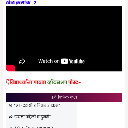
खेळ क्रमांक : २
👇विद्यार्थ्यांना पाठवा
व्हॉटस‌अप
पोस्ट-
इथे क्लिक करा