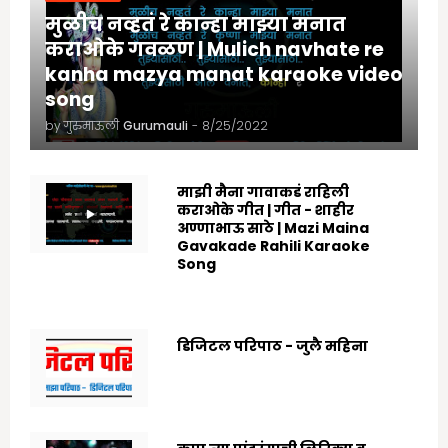
मुळीच नव्हतं रे कान्हा माझ्या मनात
कराओके गवळण | Mulich navhate re
kanha mazya manat karaoke video
song
by गुरुमाऊली
Gurumauli
-
8/25/2022
माझी मैना गावाकडं राहिली
कराओके गीत | गीत - शाहीर
अण्णाभाऊ साठे | Mazi Maina
Gavakade Rahili Karaoke
Song
8/25/2022
डिजिटल परिपाठ - जुलै महिना
7/07/2025