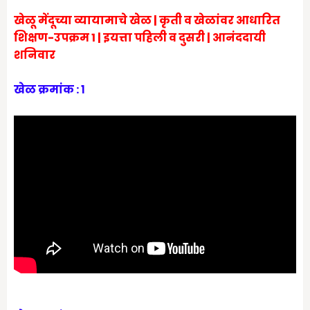
खेळू मेंदूच्या व्यायामाचे खेळ | कृती व खेळांवर आधारित
शिक्षण-उपक्रम 1 | इयत्ता पहिली व दुसरी
| आनंददायी
शनिवार
खेळ क्रमांक : १