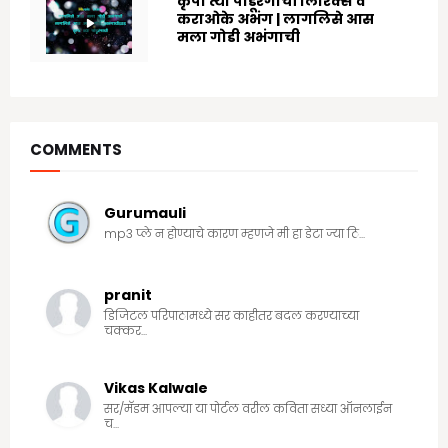
कृपा त्या पांडूरंगाची लिरिक्स व
कराओके अभंग | लागलिसे आस
मला गोडी अभंगाची
8/03/2024
COMMENTS
Gurumauli
mp3 प्ले न होण्याचे कारण म्हणजे मी हा डेटा ज्या ठि...
pranit
डिजिटल परिपाठामध्ये सर काहीतर बदल करण्याच्या
चक्कर...
Vikas Kalwale
सर/मॅडम आपल्या या पोर्टल वरील कविता सध्या ऑनलाईन
च...