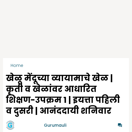
Home
आनंददायी शनिवार - पहिली व दुसरी
खेळू मेंदूच्या व्यायामाचे खेळ |
कृती व खेळांवर आधारित
शिक्षण-उपक्रम 1 | इयत्ता पहिली
व दुसरी | आनंददायी शनिवार
by गुरुमाऊली
Gurumauli
-
7/11/2024
0