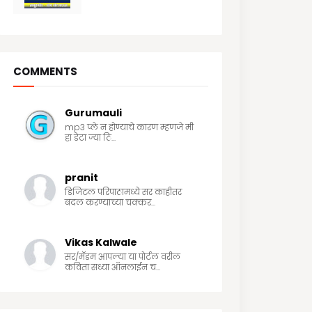
7/19/2020
COMMENTS
Gurumauli
mp3 प्ले न होण्याचे कारण म्हणजे मी
हा डेटा ज्या ठि...
pranit
डिजिटल परिपाठामध्ये सर काहीतर
बदल करण्याच्या चक्कर...
Vikas Kalwale
सर/मॅडम आपल्या या पोर्टल वरील
कविता सध्या ऑनलाईन च...