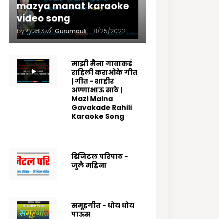
mazya manat karaoke
video song
by गुरुमाऊली
Gurumauli
-
8/25/2022
माझी मैना गावाकडं
राहिली कराओके गीत
| गीत - शाहीर
अण्णाभाऊ साठे |
Mazi Maina
Gavakade Rahili
Karaoke Song
8/25/2022
डिजिटल परिपाठ -
जुलै महिना
7/07/2025
समूहगीत - धोय धोय
पाऊस