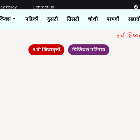
acy Policy
Contact Us
लिंक्स
पहिली
दुसरी
तिसरी
चौथी
पाचवी
सहाव
५ वी शिष्यवृत्ती
सर्
५ वी शिष्यवृत्ती
डिजिटल परिपाठ