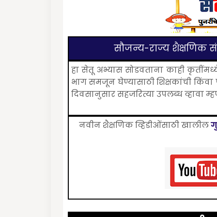
सौजन्य-राज्य शैक्षणिक संश
हा सेतू अभ्यास सोडवताना काही कृतीं
भाग समजून घेण्यासाठी शिक्षकांची किंवा
दिवसानुसार सहजरित्या उपलब्ध व्हावा म्
नवीन शैक्षणिक व्हिडीओंंसाठी खालील
ग