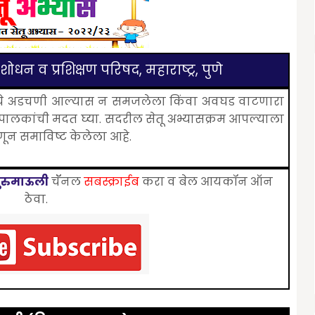
ोधन व प्रशिक्षण परिषद, महाराष्ट्र, पुणे
मध्ये अडचणी आल्यास न समजलेला किंवा अवघड वाटणारा
 पालकांची मदत घ्या. सदरील सेतू अभ्यासक्रम आपल्याला
हणून समाविष्ट केलेला आहे.
ुरुमाऊली
चॅॅनल
सबस्क्राईब
करा व बेल आयकॉन ऑन
ठेवा.