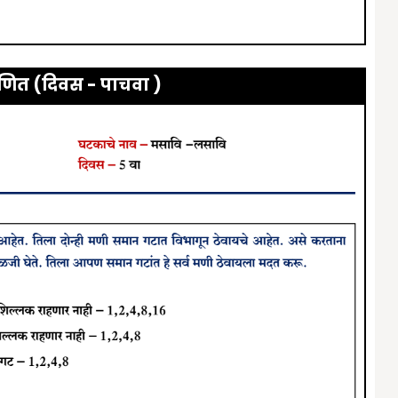
णित (दिवस -
पाचवा
)