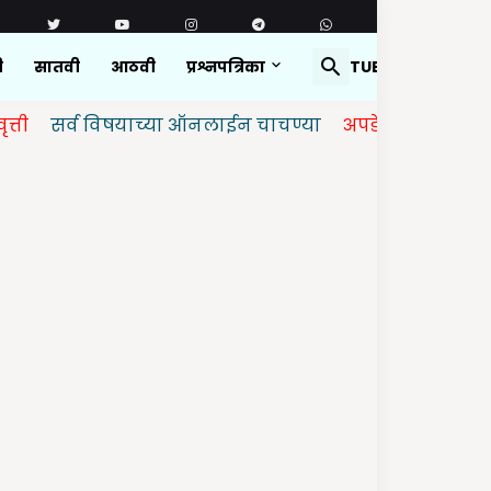
ी
सातवी
आठवी
प्रश्नपत्रिका
YOUTUBE
व विषयाच्या ऑनलाईन चाचण्या
अपडेट केलेल्या आहेत.