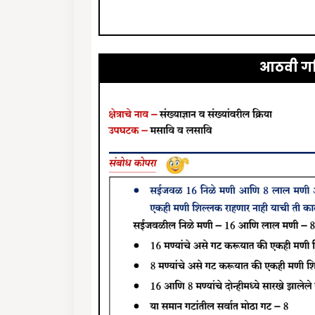
आठवी ग