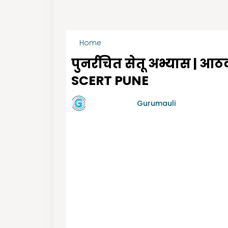
Home
पुनर्रचित सेतू अभ्यास-आठवी
पुनर्रचित सेतू अभ्यास | आ
SCERT PUNE
by गुरुमाऊली
Gurumauli
-
6/23/2022