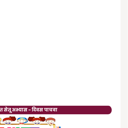
त सेतू अभ्यास - दिवस पाचवा