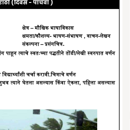
ाठी (दिवस - पाचवा )