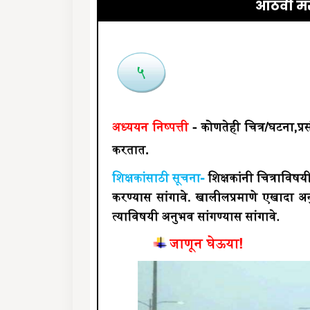
आठवी मर