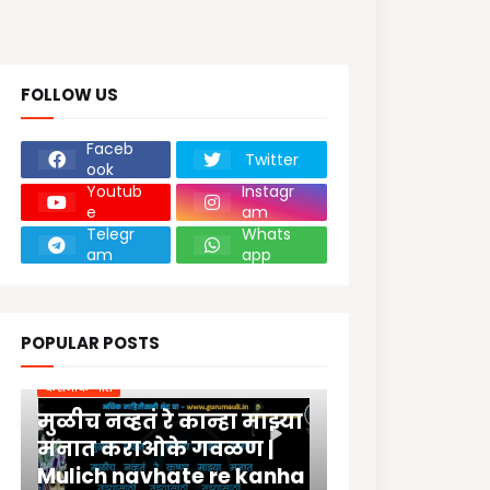
FOLLOW US
Faceb
Twitter
ook
Youtub
Instagr
e
am
Telegr
Whats
am
app
POPULAR POSTS
कराओके गीते
मुळीच नव्हतं रे कान्हा माझ्या
मनात कराओके गवळण |
Mulich navhate re kanha