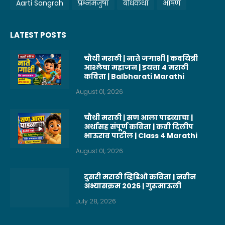
Aarti Sangrah
प्रश्नमंजुषा
बोधकथा
भाषणे
LATEST POSTS
चौथी मराठी | नाते जगाशी | कवयित्री
आश्लेषा महाजन | इयत्ता 4 मराठी
कविता | Balbharati Marathi
August 01, 2026
चौथी मराठी | सण आला पाडव्याचा |
अर्थासह संपूर्ण कविता | कवी दिलीप
भाऊराव पाटील | Class 4 Marathi
August 01, 2026
दुसरी मराठी व्हिडिओ कविता | नवीन
अभ्यासक्रम 2026 | गुरुमाऊली
July 28, 2026