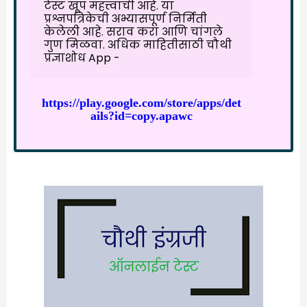
टेस्ट खूप महत्त्वाची आहे. या
प्रश्नपत्रिकेची अभ्यासपूर्ण निर्मिती
केलेली आहे. सराव करा आणि चांगले
गुण मिळवा. अधिक माहितीसाठी चौथी
प्रज्ञाशोध App -
https://play.google.com/store/apps/det
ails?id=copy.apawc