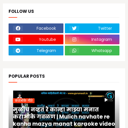
FOLLOW US
Facebook
Twitter
Youtube
Instagram
Telegram
Whatsapp
POPULAR POSTS
कराओके गीते
मुळीच नव्हतं रे कान्हा माझ्या मनात
कराओके गवळण | Mulich navhate re
kanha mazya manat karaoke video