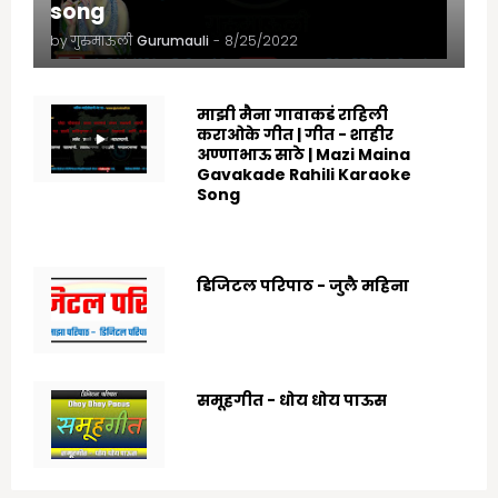
song
by गुरुमाऊली
Gurumauli
-
8/25/2022
माझी मैना गावाकडं राहिली
कराओके गीत | गीत - शाहीर
अण्णाभाऊ साठे | Mazi Maina
Gavakade Rahili Karaoke
Song
8/25/2022
डिजिटल परिपाठ - जुलै महिना
7/07/2025
समूहगीत - धोय धोय पाऊस
7/19/2020