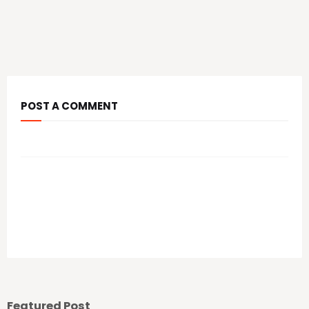
POST A COMMENT
आपल्या कमेंट चे स्वागत आहे.
Previous Post
Next Post
Featured Post