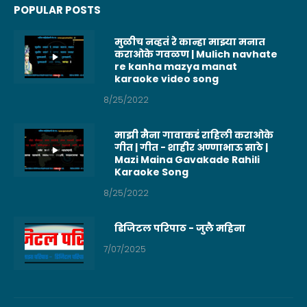
POPULAR POSTS
मुळीच नव्हतं रे कान्हा माझ्या मनात
कराओके गवळण | Mulich navhate
re kanha mazya manat
karaoke video song
8/25/2022
माझी मैना गावाकडं राहिली कराओके
गीत | गीत - शाहीर अण्णाभाऊ साठे |
Mazi Maina Gavakade Rahili
Karaoke Song
8/25/2022
डिजिटल परिपाठ - जुलै महिना
7/07/2025