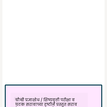
चौथी प्रज्ञाशोध / शिष्यवृत्ती परीक्षा व
घटक सरावाच्या दृष्टीने प्रस्तुत सराव