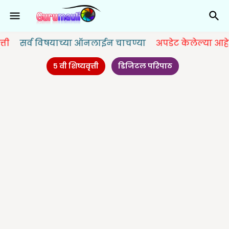
व विषयाच्या ऑनलाईन चाचण्या
अपडेट केलेल्या आहेत.
५ वी शिष्यवृत्ती
डिजिटल परिपाठ